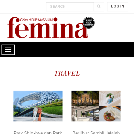
LOG IN
TRAVEL
Park Shin-hye dan Park
Berlibur Sambil Jelajah