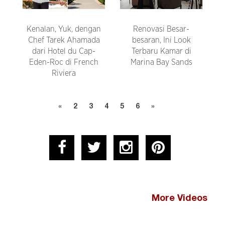
Kenalan, Yuk, dengan
Renovasi Besar-
Chef Tarek Ahamada
besaran, Ini Look
dari Hotel du Cap-
Terbaru Kamar di
Eden-Roc di French
Marina Bay Sands
Riviera
«
2
3
4
5
6
»
More Videos