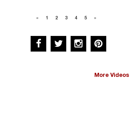
«
1
2
3
4
5
»
More Videos