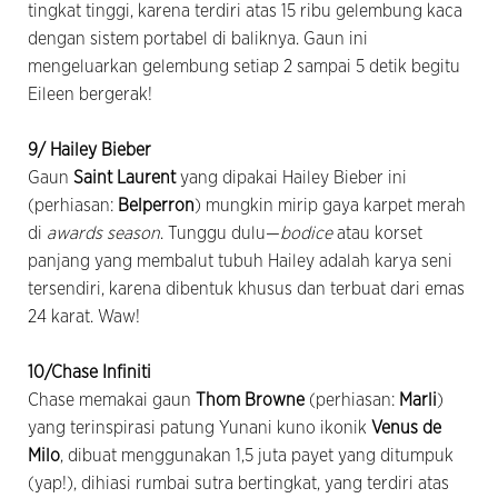
tingkat tinggi, karena terdiri atas 15 ribu gelembung kaca
dengan sistem portabel di baliknya. Gaun ini
mengeluarkan gelembung setiap 2 sampai 5 detik begitu
Eileen bergerak!
9/ Hailey Bieber
Gaun
Saint Laurent
yang dipakai Hailey Bieber ini
(perhiasan:
Belperron
) mungkin mirip gaya karpet merah
di
awards season
. Tunggu dulu—
bodice
atau korset
panjang yang membalut tubuh Hailey adalah karya seni
tersendiri, karena dibentuk khusus dan terbuat dari emas
24 karat. Waw!
10/Chase Infiniti
Chase memakai gaun
Thom Browne
(perhiasan:
Marli
)
yang terinspirasi patung Yunani kuno ikonik
Venus de
Milo
, dibuat menggunakan 1,5 juta payet yang ditumpuk
(yap!), dihiasi rumbai sutra bertingkat, yang terdiri atas