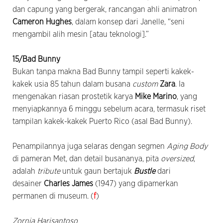
dan capung yang bergerak, rancangan ahli animatron
Cameron Hughes
, dalam konsep dari Janelle, “seni
mengambil alih mesin [atau teknologi].”
15/Bad Bunny
Bukan tanpa makna Bad Bunny tampil seperti kakek-
kakek usia 85 tahun dalam busana
custom
Zara
. Ia
mengenakan riasan prostetik karya
Mike Marino
, yang
menyiapkannya 6 minggu sebelum acara, termasuk riset
tampilan kakek-kakek Puerto Rico (asal Bad Bunny).
Penampilannya juga selaras dengan segmen
Aging Body
di pameran Met, dan detail busananya, pita
oversized
,
adalah
tribute
untuk gaun bertajuk
Bustle
dari
desainer
Charles James
(1947) yang dipamerkan
permanen di museum. (
f
)
Zornia Harisantoso