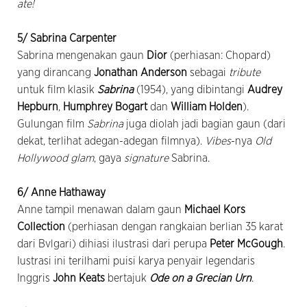
ate!
5/ Sabrina Carpenter
Sabrina mengenakan gaun
Dior
(perhiasan: Chopard)
yang dirancang
Jonathan Anderson
sebagai
tribute
untuk film klasik
Sabrina
(1954), yang dibintangi
Audrey
Hepburn
,
Humphrey Bogart
dan
William Holden
).
Gulungan film
Sabrina
juga diolah jadi bagian gaun (dari
dekat, terlihat adegan-adegan filmnya).
Vibes
-nya
Old
Hollywood glam
, gaya
signature
Sabrina.
6/ Anne Hathaway
Anne tampil menawan dalam gaun
Michael Kors
Collection
(perhiasan dengan rangkaian berlian 35 karat
dari Bvlgari) dihiasi ilustrasi dari perupa
Peter McGough
.
Iustrasi ini terilhami puisi karya penyair legendaris
Inggris
John Keats
bertajuk
Ode on a Grecian Urn
.