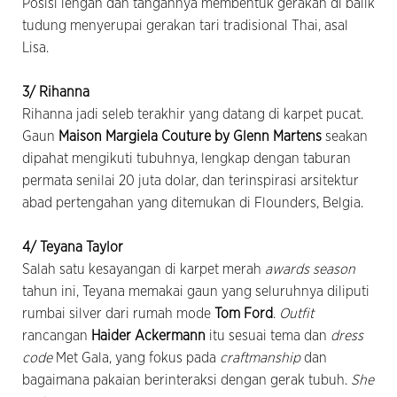
Posisi lengan dan tangannya membentuk gerakan di balik
tudung menyerupai gerakan tari tradisional Thai, asal
Lisa.
3/ Rihanna
Rihanna jadi seleb terakhir yang datang di karpet pucat.
Gaun
Maison Margiela Couture by Glenn Martens
seakan
dipahat mengikuti tubuhnya, lengkap dengan taburan
permata senilai 20 juta dolar, dan terinspirasi arsitektur
abad pertengahan yang ditemukan di Flounders, Belgia.
4/ Teyana Taylor
Salah satu kesayangan di karpet merah
awards season
tahun ini, Teyana memakai gaun yang seluruhnya diliputi
rumbai silver dari rumah mode
Tom Ford
.
Outfit
rancangan
Haider Ackermann
itu sesuai tema dan
dress
code
Met Gala, yang fokus pada
craftmanship
dan
bagaimana pakaian berinteraksi dengan gerak tubuh.
She