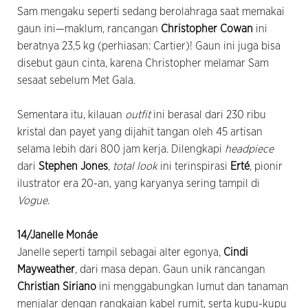
Sam mengaku seperti sedang berolahraga saat memakai
gaun ini—maklum, rancangan
Christopher Cowan
ini
beratnya 23,5 kg (perhiasan: Cartier)! Gaun ini juga bisa
disebut gaun cinta, karena Christopher melamar Sam
sesaat sebelum Met Gala.
Sementara itu, kilauan
outfit
ini berasal dari 230 ribu
kristal dan payet yang dijahit tangan oleh 45 artisan
selama lebih dari 800 jam kerja. Dilengkapi
headpiece
dari
Stephen Jones
,
total look
ini terinspirasi
Erté
, pionir
ilustrator era 20-an, yang karyanya sering tampil di
Vogue
.
14/Janelle Monáe
Janelle seperti tampil sebagai alter egonya,
Cindi
Mayweather
, dari masa depan. Gaun unik rancangan
Christian Siriano
ini menggabungkan lumut dan tanaman
menjalar dengan rangkaian kabel rumit, serta kupu-kupu