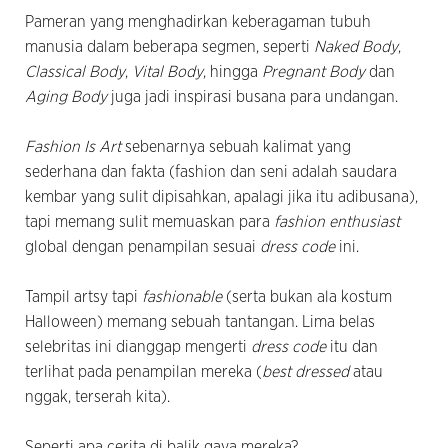
Pameran yang menghadirkan keberagaman tubuh
manusia dalam beberapa segmen, seperti
Naked Body
,
Classical Body
,
Vital Body
, hingga
Pregnant Body
dan
Aging Body
juga jadi inspirasi busana para undangan.
Fashion Is Art
sebenarnya sebuah kalimat yang
sederhana dan fakta (fashion dan seni adalah saudara
kembar yang sulit dipisahkan, apalagi jika itu adibusana),
tapi memang sulit memuaskan para
fashion enthusiast
global dengan penampilan sesuai
dress code
ini.
Tampil artsy tapi
fashionable
(serta bukan ala kostum
Halloween) memang sebuah tantangan. Lima belas
selebritas ini dianggap mengerti
dress code
itu dan
terlihat pada penampilan mereka (
best dressed
atau
nggak, terserah kita).
Seperti apa cerita di balik gaya mereka?