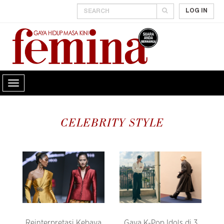
LOG IN
CELEBRITY STYLE
Reinterpretasi Kebaya
Gaya K-Pop Idols di 3