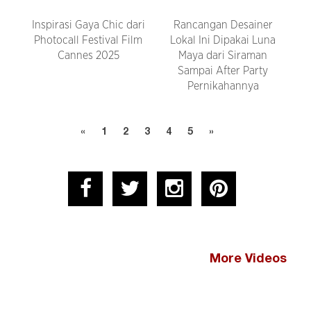
Inspirasi Gaya Chic dari
Rancangan Desainer
Photocall Festival Film
Lokal Ini Dipakai Luna
Cannes 2025
Maya dari Siraman
Sampai After Party
Pernikahannya
«
1
2
3
4
5
»
More Videos