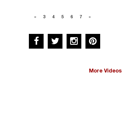
«
3
4
5
6
7
»
More Videos