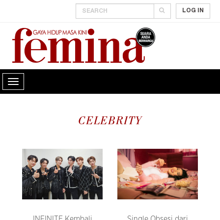
LOG IN
CELEBRITY
INFINITE Kembali
Single Obsesi dari