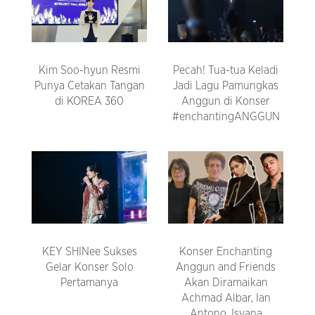
Kim Soo-hyun Resmi
Pecah! Tua-tua Keladi
Punya Cetakan Tangan
Jadi Lagu Pamungkas
di KOREA 360
Anggun di Konser
#enchantingANGGUN
KEY SHINee Sukses
Konser Enchanting
Gelar Konser Solo
Anggun and Friends
Pertamanya
Akan Diramaikan
Achmad Albar, Ian
Antono, Isyana