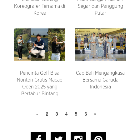
Koreografer Ternama di
Segar dan Panggung
Korea
Putar
Pencinta Golf Bisa
Cap Bali Mengangkasa
Nonton Gratis Macao
Bersama Garuda
Open 2025 yang
Indonesia
Bertabur Bintang
«
2
3
4
5
6
»