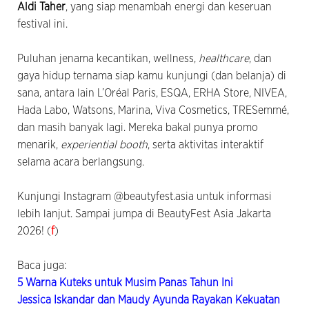
Aldi Taher
, yang siap menambah energi dan keseruan
festival ini.
Puluhan jenama kecantikan, wellness,
healthcare
, dan
gaya hidup ternama siap kamu kunjungi (dan belanja) di
sana, antara lain L’Oréal Paris, ESQA, ERHA Store, NIVEA,
Hada Labo, Watsons, Marina, Viva Cosmetics, TRESemmé,
dan masih banyak lagi. Mereka bakal punya promo
menarik,
experiential booth
, serta aktivitas interaktif
selama acara berlangsung.
Kunjungi Instagram @beautyfest.asia untuk informasi
lebih lanjut. Sampai jumpa di BeautyFest Asia Jakarta
2026! (
f
)
Baca juga:
5 Warna Kuteks untuk Musim Panas Tahun Ini
Jessica Iskandar dan Maudy Ayunda Rayakan Kekuatan