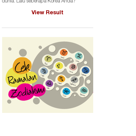
dunia. Lalu seberapa Korea Anda?
View Result