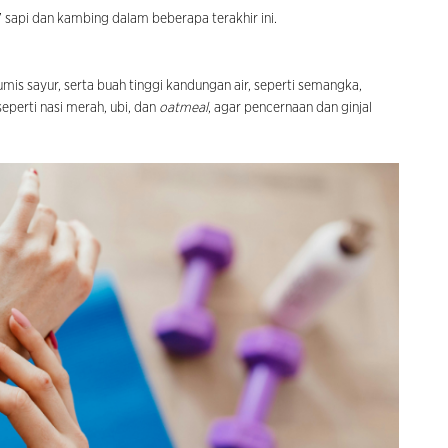
’ sapi dan kambing dalam beberapa terakhir ini.
mis sayur, serta buah tinggi kandungan air, seperti semangka,
eperti nasi merah, ubi, dan
oatmeal
, agar pencernaan dan ginjal