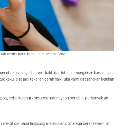
pkan kondisi tubuh kamu. Foto ilustrasi: Canva
 muncul keluhan nyeri jempol kaki atau lutut, kemungkinan kadar asam
k kaku, bisa jadi tekanan darah naik. Jika yang dirasanakan keluhan
mpo!), coba kurangi konsumsi garam yang berlebih, perbanyak air
ebih efektif daripada langsung melakukan olaharaga berat seperti lari.