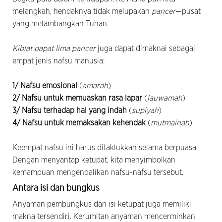
melangkah, hendaknya tidak melupakan
pancer
—pusat
yang melambangkan Tuhan.
Kiblat papat lima pancer
juga dapat dimaknai sebagai
empat jenis nafsu manusia:
1/ Nafsu emosional
(
amarah
)
2/ Nafsu untuk memuaskan rasa lapar
(
lauwamah
)
3/ Nafsu terhadap hal yang indah
(
supiyah
)
4/ Nafsu untuk memaksakan kehendak
(
mutmainah
)
Keempat nafsu ini harus ditaklukkan selama berpuasa.
Dengan menyantap ketupat, kita menyimbolkan
kemampuan mengendalikan nafsu-nafsu tersebut.
Antara isi dan bungkus
Anyaman pembungkus dan isi ketupat juga memiliki
makna tersendiri. Kerumitan anyaman mencerminkan