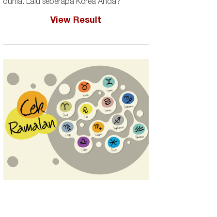
dunia. Lalu seberapa Korea Anda?
View Result