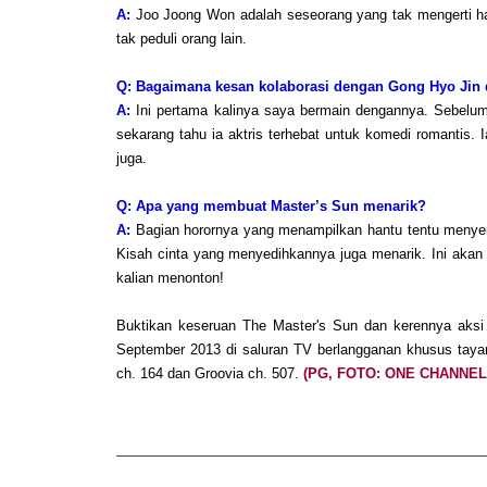
A:
Joo Joong Won adalah seseorang yang tak mengerti hal l
tak peduli orang lain.
Q:
Bagaimana kesan kolaborasi dengan Gong Hyo Jin 
A:
Ini pertama kalinya saya bermain dengannya. Sebelum
sekarang tahu ia aktris terhebat untuk komedi romantis.
juga.
Q:
Apa yang membuat Master’s Sun menarik?
A:
Bagian horornya yang menampilkan hantu tentu menye
Kisah cinta yang menyedihkannya juga menarik. Ini akan j
kalian menonton!
Buktikan keseruan The Master's Sun dan kerennya aksi
September 2013 di saluran TV berlangganan khusus taya
ch. 164 dan Groovia ch. 507.
(PG, FOTO: ONE CHANNEL