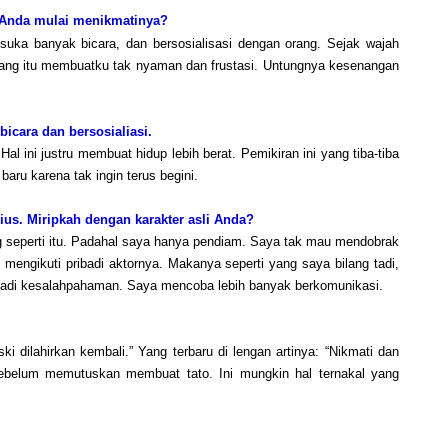
ni Anda mulai menikmatinya?
suka banyak bicara, dan bersosialisasi dengan orang. Sejak wajah
dang itu membuatku tak nyaman dan frustasi. Untungnya kesenangan
icara dan bersosialiasi.
al ini justru membuat hidup lebih berat. Pemikiran ini yang tiba-tiba
aru karena tak ingin terus begini.
us. Miripkah dengan karakter asli Anda?
 seperti itu. Padahal saya hanya pendiam. Saya tak mau mendobrak
g mengikuti pribadi aktornya. Makanya seperti yang saya bilang tadi,
rjadi kesalahpahaman. Saya mencoba lebih banyak berkomunikasi.
 dilahirkan kembali.” Yang terbaru di lengan artinya: “Nikmati dan
ebelum memutuskan membuat tato. Ini mungkin hal ternakal yang