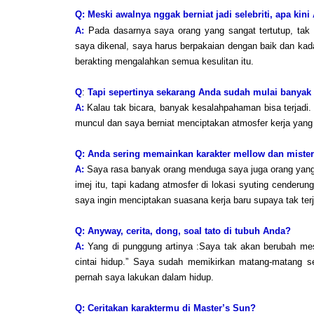
Q:
Meski awalnya nggak berniat jadi selebriti, apa ki
A:
Pada dasarnya saya orang yang sangat tertutup, tak 
saya dikenal, saya harus berpakaian dengan baik dan ka
berakting mengalahkan semua kesulitan itu.
Q
:
Tapi sepertinya sekarang Anda sudah mulai banyak b
A:
Kalau tak bicara, banyak kesalahpahaman bisa terjadi. H
muncul dan saya berniat menciptakan atmosfer kerja yang b
Q:
Anda sering memainkan karakter mellow dan misteri
A:
Saya rasa banyak orang menduga saya juga orang yang
imej itu, tapi kadang atmosfer di lokasi syuting cenderun
saya ingin menciptakan suasana kerja baru supaya tak te
Q:
Anyway, cerita, dong, soal tato di tubuh Anda?
A:
Yang di punggung artinya :Saya tak akan berubah meski
cintai hidup.” Saya sudah memikirkan matang-matang s
pernah saya lakukan dalam hidup.
Q:
Ceritakan karaktermu di Master’s Sun?