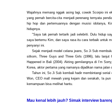
Wajahnya memang nggak asing lagi, cowok Scorpio ini ek
yang pernah bercita-cita menjadi perenang ternyata pen
hip hop dan pertemuannya dengan musisi idolanya, Ki
hidupnya.
"Saya tak pernah tertarik jadi selebriti. Dulu hidup sa
saya bertemu Kim, dan saya rasa itu cara terbaik untuk m
penyanyi ini.
Sejak menjadi model celana jeans, So Ji Sub membuka pel
sitkom, Three Guys and Three Girls (1996), lalu lanjut
Happened in Bali (2004). Akting gemilangnya di I’m Sorr
Korea, aktor pertama yang namanya dijadikan nama jalan d
Tahun ini, So Ji Sub kembali hadir membintangi serial 
Won, CEO mall mewah yang kejam dan serakah, Ia pun t
kemampuan bisa melihat hantu.
Mau kenal lebih jauh? Simak interview bareng