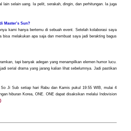
ain selain uang. Ia pelit, serakah, dingin, dan perhitungan. Ia juga
di Master’s Sun?
nya kami hanya bertemu di sebuah event. Setelah kolaborasi saya
 Ia bisa melakukan apa saja dan membuat saya jadi berakting bagus
ramkan, tapi banyak adegan yang menampilkan elemen humor lucu.
adi serial drama yang jarang kalian lihat sebelumnya. Jadi pastikan
 So Ji Sub setiap hari Rabu dan Kamis pukul 19.55 WIB, mulai 4
ngan hiburan Korea, ONE. ONE dapat disaksikan melalui Indovision
)