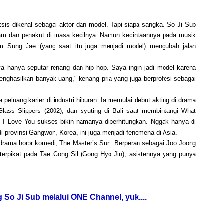
sis dikenal sebagai aktor dan model. Tapi siapa sangka, So Ji Sub
diam dan penakut di masa kecilnya. Namun kecintaannya pada musik
m Sung Jae (yang saat itu juga menjadi model) mengubah jalan
ya hanya seputar renang dan hip hop. Saya ingin jadi model karena
enghasilkan banyak uang," kenang pria yang juga berprofesi sebagai
uang karier di industri hiburan. Ia memulai debut akting di drama
 Glass Slippers (2002), dan syuting di Bali saat membintangi What
y, I Love You sukses bikin namanya diperhitungkan. Nggak hanya di
i provinsi Gangwon, Korea, ini juga menjadi fenomena di Asia.
drama horor komedi, The Master’s Sun. Berperan sebagai Joo Joong
erpikat pada Tae Gong Sil (Gong Hyo Jin), asistennya yang punya
 So Ji Sub melalui ONE Channel, yuk....