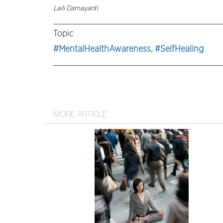
Laili Damayanti
Topic
#MentalHealthAwareness
, #SelfHealing
MORE ARTICLE