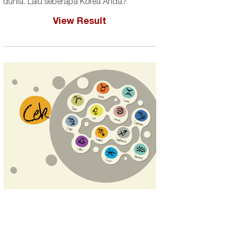
dunia. Lalu seberapa Korea Anda?
View Result