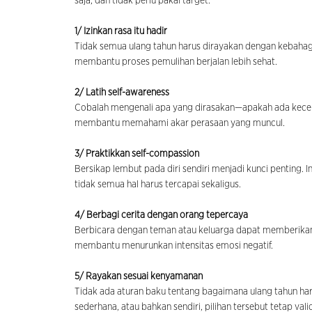
saja, dan tidak perlu pakai target.
1/ Izinkan rasa itu hadir
Tidak semua ulang tahun harus dirayakan dengan kebaha
membantu proses pemulihan berjalan lebih sehat.
2/ Latih self-awareness
Cobalah mengenali apa yang dirasakan—apakah ada kecema
membantu memahami akar perasaan yang muncul.
3/ Praktikkan self-compassion
Bersikap lembut pada diri sendiri menjadi kunci penting. 
tidak semua hal harus tercapai sekaligus.
4/ Berbagi cerita dengan orang tepercaya
Berbicara dengan teman atau keluarga dapat memberikan p
membantu menurunkan intensitas emosi negatif.
5/ Rayakan sesuai kenyamanan
Tidak ada aturan baku tentang bagaimana ulang tahun ha
sederhana, atau bahkan sendiri, pilihan tersebut tetap vali