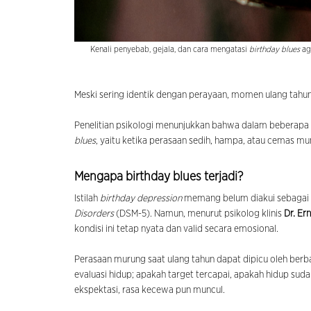
Kenali penyebab, gejala, dan cara mengatasi
birthday blues
aga
Meski sering identik dengan perayaan, momen ulang tahun t
Penelitian psikologi menunjukkan bahwa dalam beberapa 
blues
, yaitu ketika perasaan sedih, hampa, atau cemas munc
Mengapa birthday blues terjadi?
Istilah
birthday depression
memang belum diakui sebagai
Disorders
(DSM-5). Namun, menurut psikolog klinis
Dr. Er
kondisi ini tetap nyata dan valid secara emosional.
Perasaan murung saat ulang tahun dapat dipicu oleh berb
evaluasi hidup; apakah target tercapai, apakah hidup sudah
ekspektasi, rasa kecewa pun muncul.