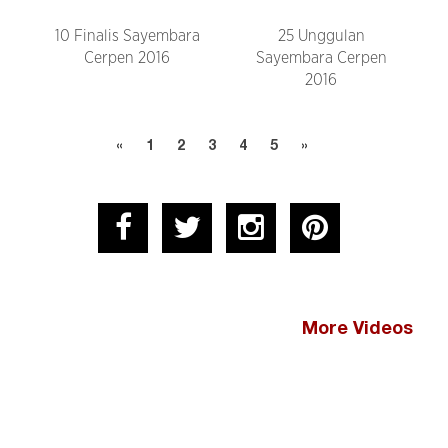
10 Finalis Sayembara
25 Unggulan
Cerpen 2016
Sayembara Cerpen
2016
«
1
2
3
4
5
»
More Videos