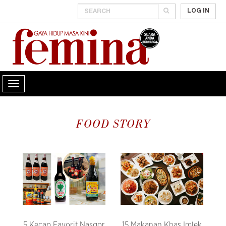
LOG IN
FOOD STORY
5 Kecap Favorit Nasgor
15 Makanan Khas Imlek