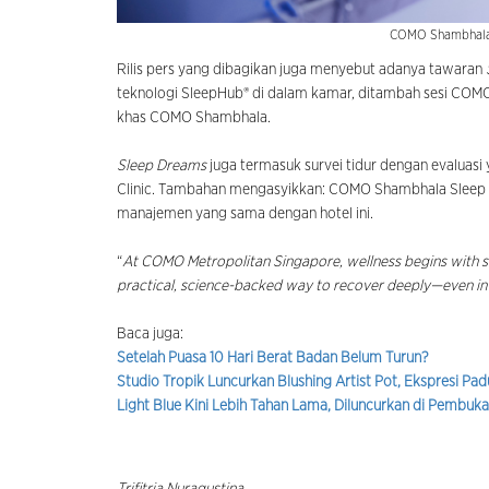
COMO Shambhala 
Rilis pers yang dibagikan juga menyebut adanya tawaran
teknologi SleepHub® di dalam kamar, ditambah sesi COMO
khas COMO Shambhala.
Sleep Dreams
juga termasuk survei tidur dengan evaluasi
Clinic. Tambahan mengasyikkan: COMO Shambhala Sleep Kit
manajemen yang sama dengan hotel ini.
“
At COMO Metropolitan Singapore, wellness begins with sl
practical, science-backed way to recover deeply—even in t
Baca juga:
Setelah Puasa 10 Hari Berat Badan Belum Turun?
Studio Tropik Luncurkan Blushing Artist Pot, Ekspresi P
Light Blue Kini Lebih Tahan Lama, Diluncurkan di Pembu
Trifitria Nuragustina