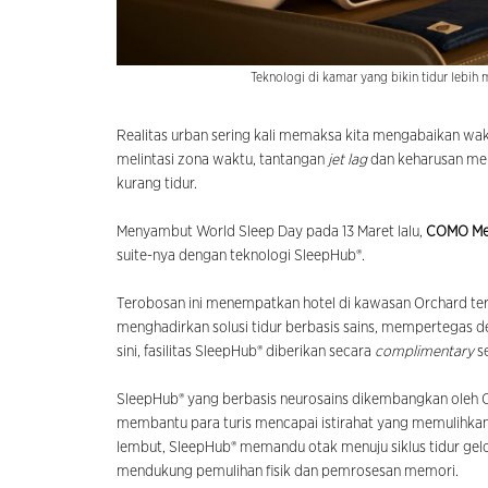
Teknologi di kamar yang bikin tidur lebi
Realitas urban sering kali memaksa kita mengabaikan wakt
melintasi zona waktu, tantangan
jet lag
dan keharusan men
kurang tidur.
Menyambut World Sleep Day pada 13 Maret lalu,
COMO Met
suite-nya dengan teknologi SleepHub®.
Terobosan ini menempatkan hotel di kawasan Orchard ter
menghadirkan solusi tidur berbasis sains, mempertegas de
sini, fasilitas SleepHub® diberikan secara
complimentary
s
SleepHub® yang berbasis neurosains dikembangkan oleh C
membantu para turis mencapai istirahat yang memulihka
lembut, SleepHub® memandu otak menuju siklus tidur ge
mendukung pemulihan fisik dan pemrosesan memori.