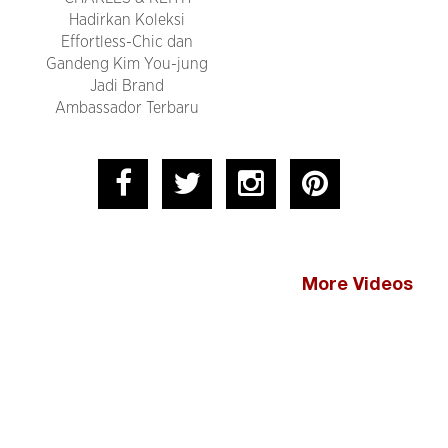
Hadirkan Koleksi
Effortless-Chic dan
Gandeng Kim You-jung
Jadi Brand
Ambassador Terbaru
More Videos