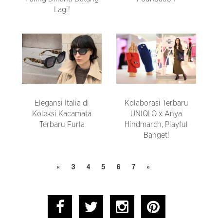
Lagi!
Elegansi Italia di
Kolaborasi Terbaru
Koleksi Kacamata
UNIQLO x Anya
Terbaru Furla
Hindmarch, Playful
Banget!
«
3
4
5
6
7
»