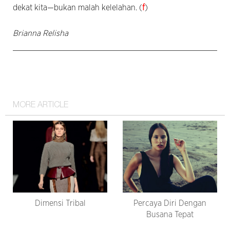
dekat kita—bukan malah kelelahan. (
f
)
Brianna Relisha
MORE ARTICLE
Dimensi Tribal
Percaya Diri Dengan
Busana Tepat