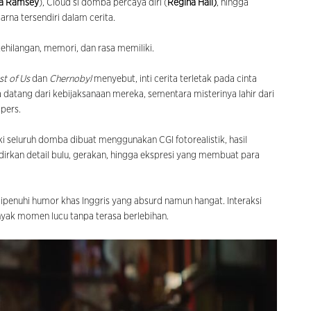
la Ramsey
), Cloud si domba percaya diri (
Regina Hall)
, hingga
rna tersendiri dalam cerita.
 kehilangan, memori, dan rasa memiliki.
st of Us
dan
Chernobyl
menyebut, inti cerita terletak pada cinta
atang dari kebijaksanaan mereka, sementara misterinya lahir dari
 pers.
ski seluruh domba dibuat menggunakan CGI fotorealistik, hasil
adirkan detail bulu, gerakan, hingga ekspresi yang membuat para
a dipenuhi humor khas Inggris yang absurd namun hangat. Interaksi
yak momen lucu tanpa terasa berlebihan.