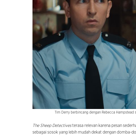
Tim Derry berbincang dengan Rebecca Hampstead sam
The Sheep Detectives
terasa relevan karena pesan seder
sebagai sosok yang lebih mudah dekat dengan domba-domb