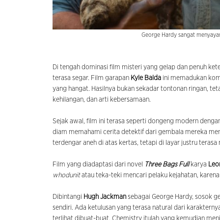
George Hardy sangat menyaya
Di tengah dominasi film misteri yang gelap dan penuh ke
terasa segar. Film garapan
Kyle Balda
ini memadukan kome
yang hangat. Hasilnya bukan sekadar tontonan ringan, te
kehilangan, dan arti kebersamaan.
Sejak awal, film ini terasa seperti dongeng modern deng
diam memahami cerita detektif dari gembala mereka menjad
terdengar aneh di atas kertas, tetapi di layar justru teras
Film yang diadaptasi dari novel
Three Bags Full
karya
Leo
whodunit
atau teka-teki mencari pelaku kejahatan, karena
Dibintangi
Hugh Jackman
sebagai George Hardy, sosok 
sendiri. Ada ketulusan yang terasa natural dari karaktern
terlihat dibuat-buat. Chemistry itulah yang kemudian menj