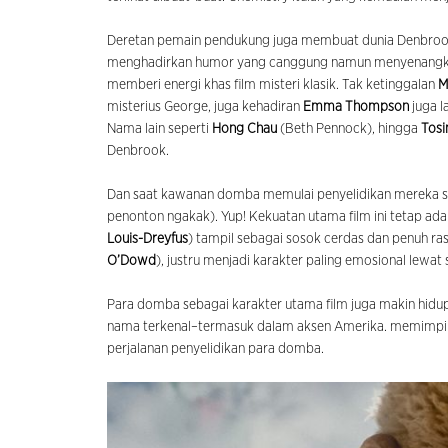
Deretan pemain pendukung juga membuat dunia Denbrook
menghadirkan humor yang canggung namun menyenangk
memberi energi khas film misteri klasik. Tak ketinggalan
M
misterius George, juga kehadiran
Emma Thompson
juga 
Nama lain seperti
Hong Chau
(Beth Pennock), hingga
Tosi
Denbrook.
Dan saat kawanan domba memulai penyelidikan mereka se
penonton ngakak). Yup! Kekuatan utama film ini tetap ada
Louis-Dreyfus
) tampil sebagai sosok cerdas dan penuh ras
O’Dowd
), justru menjadi karakter paling emosional lewa
Para domba sebagai karakter utama film juga makin hidup
nama terkenal–termasuk dalam aksen Amerika. memimpin
perjalanan penyelidikan para domba.