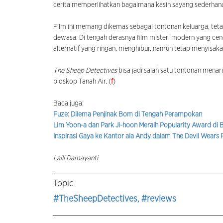
cerita memperlihatkan bagaimana kasih sayang sederhana
Film ini memang dikemas sebagai tontonan keluarga, tet
dewasa. Di tengah derasnya film misteri modern yang ce
alternatif yang ringan, menghibur, namun tetap menyisak
The Sheep Detectives
bisa jadi salah satu tontonan menar
bioskop Tanah Air. (
f
)
Baca juga:
Fuze: Dilema Penjinak Bom di Tengah Perampokan
Lim Yoon-a dan Park Ji-hoon Meraih Popularity Award di
Inspirasi Gaya ke Kantor ala Andy dalam The Devil Wears 
Laili Damayanti
Topic
#TheSheepDetectives
, #reviews