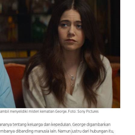
bil menyelidiki misteri kematian George. Foto: Sony Pictures
hananya tentang keluarga dan kepedulian. George digambarkan
anya dibanding manusia lain. Namun justru dari hubungan itu,