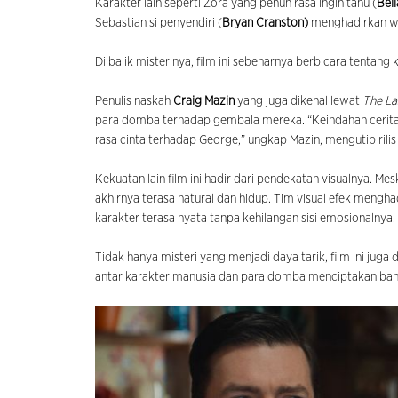
Karakter lain seperti Zora yang penuh rasa ingin tahu (
Bel
Sebastian si penyendiri (
Bryan Cranston)
menghadirkan wa
Di balik misterinya, film ini sebenarnya berbicara tentang
Penulis naskah
Craig Mazin
yang juga dikenal lewat
The La
para domba terhadap gembala mereka. “Keindahan cerita d
rasa cinta terhadap George,” ungkap Mazin, mengutip rilis
Kekuatan lain film ini hadir dari pendekatan visualnya. Me
akhirnya terasa natural dan hidup. Tim visual efek mengh
karakter terasa nyata tanpa kehilangan sisi emosionalnya.
Tidak hanya misteri yang menjadi daya tarik, film ini jug
antar karakter manusia dan para domba menciptakan ban