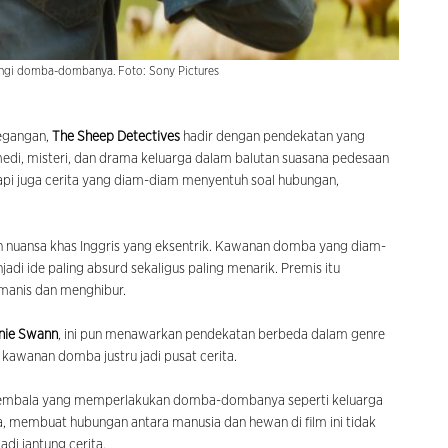
ngi domba-dombanya. Foto: Sony Pictures
tegangan,
The Sheep Detectives
hadir dengan pendekatan yang
di, misteri, dan drama keluarga dalam balutan suasana pedesaan
tapi juga cerita yang diam-diam menyentuh soal hubungan,
an nuansa khas Inggris yang eksentrik. Kawanan domba yang diam-
i ide paling absurd sekaligus paling menarik. Premis itu
a manis dan menghibur.
nie Swann
, ini pun menawarkan pendekatan berbeda dalam genre
 kawanan domba justru jadi pusat cerita.
gembala yang memperlakukan domba-dombanya seperti keluarga
ya, membuat hubungan antara manusia dan hewan di film ini tidak
adi jantung cerita.