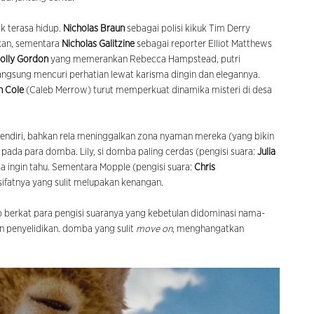
 terasa hidup.
Nicholas Braun
sebagai polisi kikuk Tim Derry
an, sementara
Nicholas Galitzine
sebagai reporter Elliot Matthews
olly Gordon
yang memerankan Rebecca Hampstead, putri
langsung mencuri perhatian lewat karisma dingin dan elegannya.
n Cole
(Caleb Merrow) turut memperkuat dinamika misteri di desa
ndiri, bahkan rela meninggalkan zona nyaman mereka (yang bikin
 pada para domba. Lily, si domba paling cerdas (pengisi suara:
Julia
a ingin tahu. Sementara Mopple (pengisi suara:
Chris
t sifatnya yang sulit melupakan kenangan.
 berkat para pengisi suaranya yang kebetulan didominasi nama-
 penyelidikan. domba yang sulit
move on
, menghangatkan