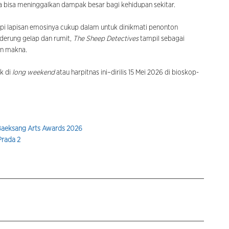
 bisa meninggalkan dampak besar bagi kehidupan sekitar.
api lapisan emosinya cukup dalam untuk dinikmati penonton
nderung gelap dan rumit,
The Sheep Detectives
tampil sebagai
an makna.
ik di
long weekend
atau harpitnas ini–dirilis 15 Mei 2026 di bioskop-
 Baeksang Arts Awards 2026
Prada 2