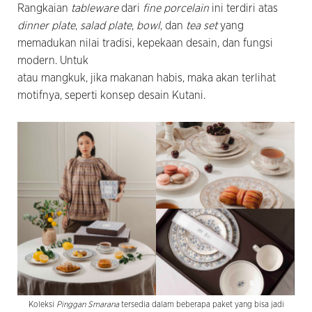
Rangkaian
tableware
dari
fine porcelain
ini terdiri atas
dinner plate
,
salad plate
,
bowl
, dan
tea set
yang
memadukan nilai tradisi, kepekaan desain, dan fungsi
modern. Untuk
atau mangkuk, jika makanan habis, maka akan terlihat
motifnya, seperti konsep desain Kutani.
Koleksi
Pinggan Smarana
tersedia dalam beberapa paket yang bisa jadi