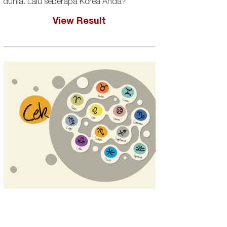
dunia. Lalu seberapa Korea Anda?
View Result
Bangku Mackintosh gaya art nouveau dan Postcard T