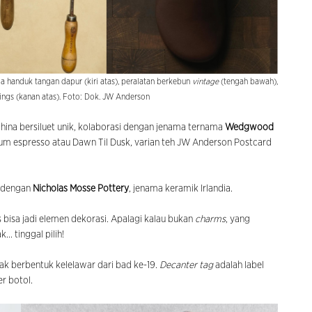
a handuk tangan dapur (kiri atas), peralatan berkebun
vintage
(tengah bawah),
rings (kanan atas). Foto: Dok. JW Anderson
China bersiluet unik, kolaborasi dengan jenama ternama
Wedgwood
um espresso atau Dawn Til Dusk, varian teh JW Anderson Postcard
n dengan
Nicholas Mosse Pottery
, jenama keramik Irlandia.
 bisa jadi elemen dekorasi. Apalagi kalau bukan
charms
, yang
. tinggal pilih!
ak berbentuk kelelawar dari bad ke-19.
Decanter tag
adalah label
r botol.