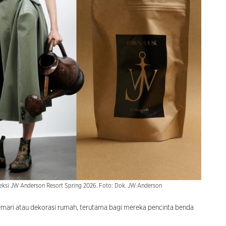
oleksi JW Anderson Resort Spring 2026. Foto: Dok. JW Anderson
si lemari atau dekorasi rumah, terutama bagi mereka pencinta benda