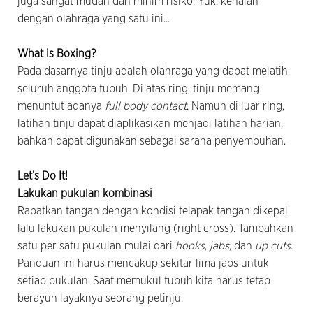
juga sangat mudah dan minim risiko. Yuk, kenalan
dengan olahraga yang satu ini...
What is Boxing?
Pada dasarnya tinju adalah olahraga yang dapat melatih
seluruh anggota tubuh. Di atas ring, tinju memang
menuntut adanya
full body contact
. Namun di luar ring,
latihan tinju dapat diaplikasikan menjadi latihan harian,
bahkan dapat digunakan sebagai sarana penyembuhan.
Let’s Do It!
Lakukan pukulan kombinasi
Rapatkan tangan dengan kondisi telapak tangan dikepal
lalu lakukan pukulan menyilang (right cross). Tambahkan
satu per satu pukulan mulai dari
hooks
,
jabs
, dan
up cuts
.
Panduan ini harus mencakup sekitar lima jabs untuk
setiap pukulan. Saat memukul tubuh kita harus tetap
berayun layaknya seorang petinju.