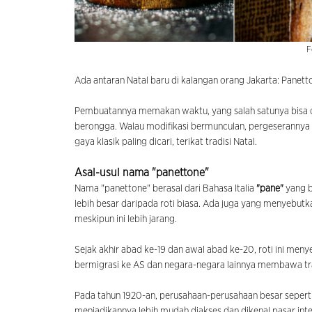
F
Ada antaran Natal baru di kalangan orang Jakarta: Panetto
Pembuatannya memakan waktu, yang salah satunya bisa dis
berongga. Walau modifikasi bermunculan, pergeserannya 
gaya klasik paling dicari, terikat tradisi Natal.
A
sal-usul nama "panettone"
Nama "panettone" berasal dari Bahasa Italia
"pane"
yang b
lebih besar daripada roti biasa. Ada juga yang menyebutk
meskipun ini lebih jarang.
Sejak akhir abad ke-19 dan awal abad ke-20, roti ini menye
bermigrasi ke AS dan negara-negara lainnya membawa tra
Pada tahun 1920-an, perusahaan-perusahaan besar sepert
menjadikannya lebih mudah diakses dan dikenal pasar inte