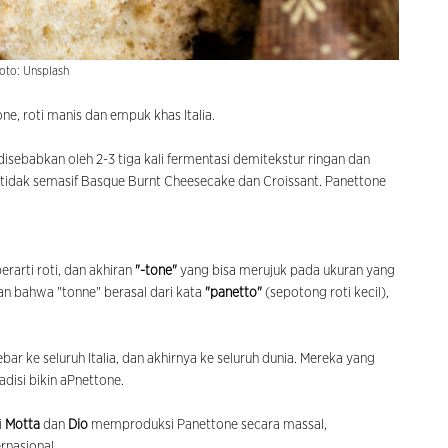
oto: Unsplash
ne, roti manis dan empuk khas Italia.
ebabkan oleh 2-3 tiga kali fermentasi demitekstur ringan dan
tidak semasif Basque Burnt Cheesecake dan Croissant. Panettone
erarti roti, dan akhiran
"-tone"
yang bisa merujuk pada ukuran yang
an bahwa "tonne" berasal dari kata
"panetto"
(sepotong roti kecil),
bar ke seluruh Italia, dan akhirnya ke seluruh dunia. Mereka yang
disi bikin aPnettone.
i
Motta
dan
Dio
memproduksi Panettone secara massal,
rnasional.