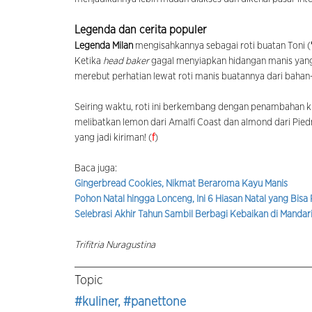
Legenda dan cerita populer
Legenda Milan
mengisahkannya sebagai roti buatan Toni (
Ketika
head baker
gagal menyiapkan hidangan manis yang 
merebut perhatian lewat roti manis buatannya dari bahan
Seiring waktu, roti ini berkembang dengan penambahan ki
melibatkan lemon dari Amalfi Coast dan almond dari Pied
yang jadi kiriman! (
f
)
Baca juga:
Gingerbread Cookies, Nikmat Beraroma Kayu Manis
Pohon Natal hingga Lonceng, Ini 6 Hiasan Natal yang Bis
Selebrasi Akhir Tahun Sambil Berbagi Kebaikan di Mandari
Trifitria Nuragustina
Topic
#kuliner
, #panettone