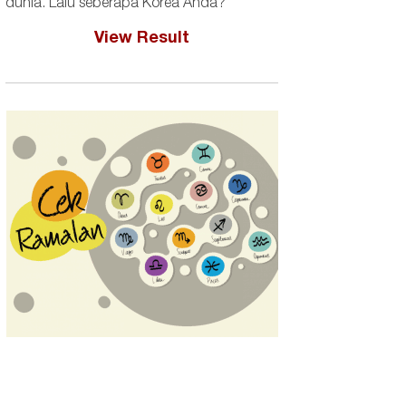
dunia. Lalu seberapa Korea Anda?
View Result