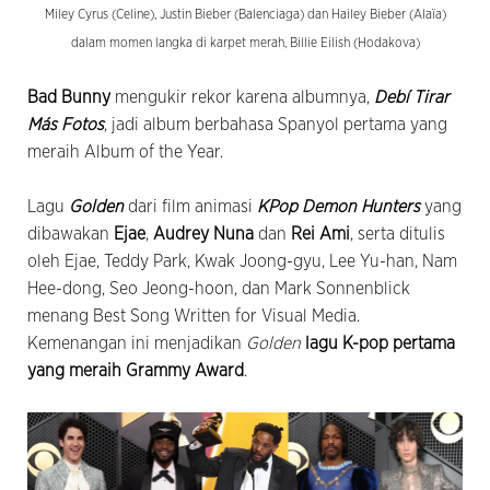
Miley Cyrus (Celine), Justin Bieber (Balenciaga) dan Hailey Bieber (Alaïa)
dalam momen langka di karpet merah, Billie Eilish (Hodakova)
Bad Bunny
mengukir rekor karena albumnya,
Debí Tirar
Más Fotos
, jadi album berbahasa Spanyol pertama yang
meraih Album of the Year.
Lagu
Golden
dari film animasi
KPop Demon Hunters
yang
dibawakan
Ejae
,
Audrey Nuna
dan
Rei Ami
, serta ditulis
oleh Ejae, Teddy Park, Kwak Joong-gyu, Lee Yu-han, Nam
Hee-dong, Seo Jeong-hoon, dan Mark Sonnenblick
menang Best Song Written for Visual Media.
Kemenangan ini menjadikan
Golden
lagu K-pop pertama
yang meraih Grammy Award
.