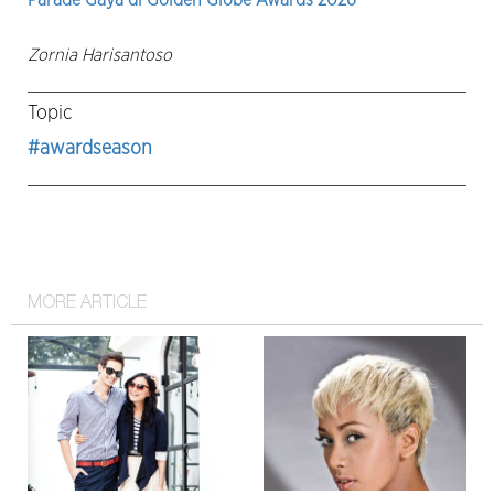
Parade Gaya di Golden Globe Awards 2026
Zornia Harisantoso
Topic
#awardseason
MORE ARTICLE