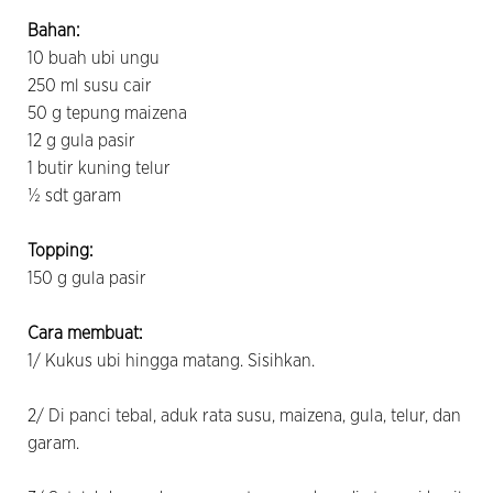
Bahan:
10 buah ubi ungu
250 ml susu cair
50 g tepung maizena
12 g gula pasir
1 butir kuning telur
½ sdt garam
Topping:
150 g gula pasir
Cara membuat:
1/ Kukus ubi hingga matang. Sisihkan.
2/ Di panci tebal, aduk rata susu, maizena, gula, telur, dan
garam.