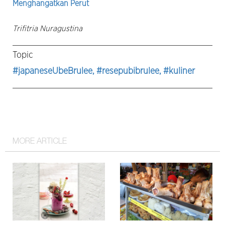
Menghangatkan Perut
Trifitria Nuragustina
Topic
#japaneseUbeBrulee
, #resepubibrulee
, #kuliner
MORE ARTICLE