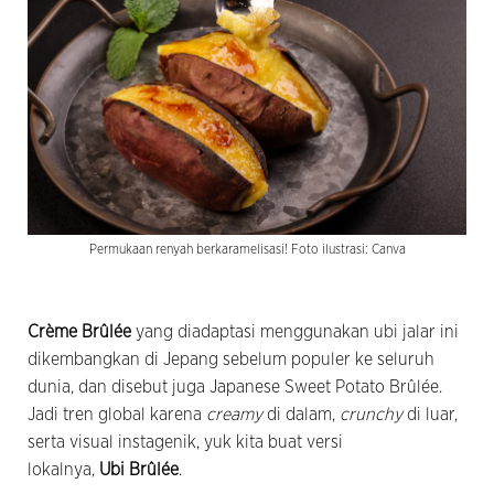
Permukaan renyah berkaramelisasi! Foto ilustrasi: Canva
Crème Brûlée
yang diadaptasi menggunakan ubi jalar ini
dikembangkan di Jepang sebelum populer ke seluruh
dunia, dan disebut juga Japanese Sweet Potato Brûlée.
Jadi tren global karena
creamy
di dalam,
crunchy
di luar,
serta visual instagenik, yuk kita buat versi
lokalnya,
Ubi
Brûlée
.