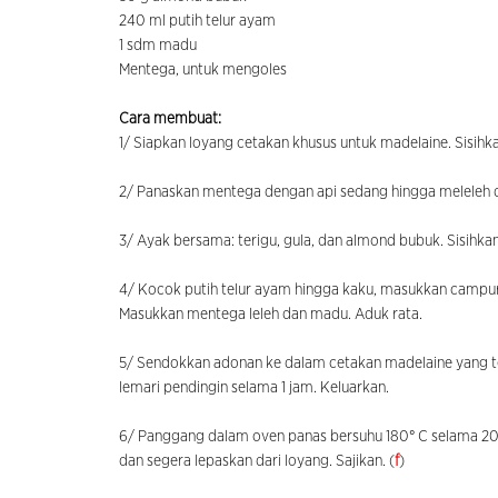
240 ml putih telur ayam
1 sdm madu
Mentega, untuk mengoles
Cara membuat:
1/ Siapkan loyang cetakan khusus untuk madelaine. Sisihk
2/ Panaskan mentega dengan api sedang hingga meleleh da
3/ Ayak bersama: terigu, gula, dan almond bubuk. Sisihkan
4/ Kocok putih telur ayam hingga kaku, masukkan campuran
Masukkan mentega leleh dan madu. Aduk rata.
5/ Sendokkan adonan ke dalam cetakan madelaine yang tel
lemari pendingin selama 1 jam. Keluarkan.
6/ Panggang dalam oven panas bersuhu 180° C selama 2
dan segera lepaskan dari loyang. Sajikan. (
f
)