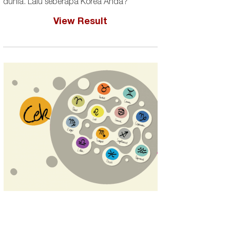
dunia. Lalu seberapa Korea Anda?
View Result