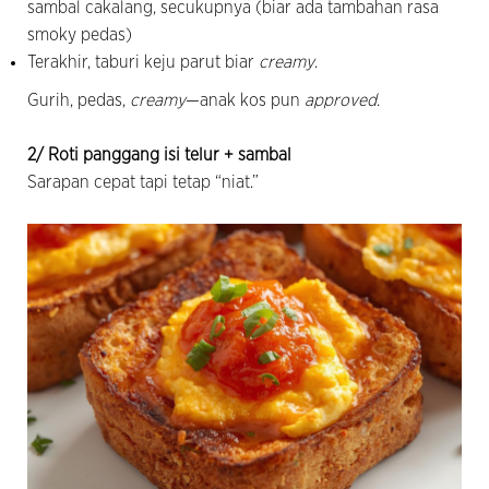
sambal cakalang, secukupnya (biar ada tambahan rasa
smoky pedas)
Terakhir, taburi keju parut biar
creamy
.
Gurih, pedas,
creamy
—anak kos pun
approved
.
2/ Roti panggang isi telur + sambal
Sarapan cepat tapi tetap “niat.”