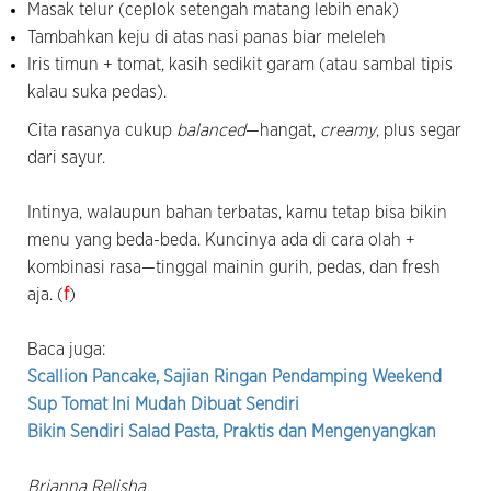
Masak telur (ceplok setengah matang lebih enak)
Tambahkan keju di atas nasi panas biar meleleh
Iris timun + tomat, kasih sedikit garam (atau sambal tipis
kalau suka pedas).
Cita rasanya cukup
balanced
—hangat,
creamy
, plus segar
dari sayur.
Intinya, walaupun bahan terbatas, kamu tetap bisa bikin
menu yang beda-beda. Kuncinya ada di cara olah +
kombinasi rasa—tinggal mainin gurih, pedas, dan fresh
aja. (
f
)
Baca juga:
Scallion Pancake, Sajian Ringan Pendamping Weekend
Sup Tomat Ini Mudah Dibuat Sendiri
Bikin Sendiri Salad Pasta, Praktis dan Mengenyangkan
Brianna Relisha