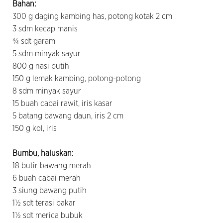
Bahan:
300 g daging kambing has, potong kotak 2 cm
3 sdm kecap manis
¾ sdt garam
5 sdm minyak sayur
800 g nasi putih
150 g lemak kambing, potong-potong
8 sdm minyak sayur
15 buah cabai rawit, iris kasar
5 batang bawang daun, iris 2 cm
150 g kol, iris
Bumbu, haluskan:
18 butir bawang merah
6 buah cabai merah
3 siung bawang putih
1½ sdt terasi bakar
1½ sdt merica bubuk