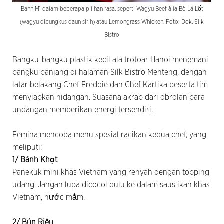
Bánh Mì dalam beberapa pilihan rasa, seperti Wagyu Beef à la Bò Lá Lốt
(wagyu dibungkus daun sirih) atau Lemongrass Whicken. Foto: Dok. Silk
Bistro
Bangku-bangku plastik kecil ala trotoar Hanoi menemani
bangku panjang di halaman Silk Bistro Menteng, dengan
latar belakang Chef Freddie dan Chef Kartika beserta tim
menyiapkan hidangan. Suasana akrab dari obrolan para
undangan memberikan energi tersendiri.
Femina mencoba menu spesial racikan kedua chef, yang
meliputi:
1/ Bánh Khọt
Panekuk mini khas Vietnam yang renyah dengan topping
udang. Jangan lupa dicocol dulu ke dalam saus ikan khas
Vietnam, nước mắm.
2/ Bún Riêu