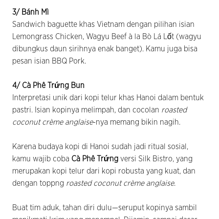
3/ Bánh Mì
Sandwich baguette khas Vietnam dengan pilihan isian
Lemongrass Chicken, Wagyu Beef à la Bò Lá Lốt (wagyu
dibungkus daun sirihnya enak banget). Kamu juga bisa
pesan isian BBQ Pork.
4/ Cà Phê Trứng Bun
Interpretasi unik dari kopi telur khas Hanoi dalam bentuk
pastri. Isian kopinya melimpah, dan cocolan
roasted
coconut crème anglaise
-nya memang bikin nagih.
Karena budaya kopi di Hanoi sudah jadi ritual sosial,
kamu wajib coba
Cà Phê Trứng
versi Silk Bistro, yang
merupakan kopi telur dari kopi robusta yang kuat, dan
dengan toppng
roasted coconut crème anglaise
.
Buat tim aduk, tahan diri dulu—seruput kopinya sambil