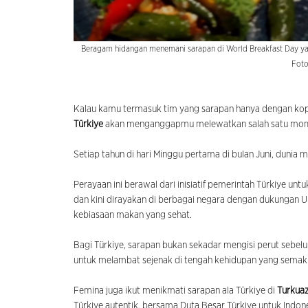
Beragam hidangan menemani sarapan di World Breakfast Day yang
Foto
Kalau kamu termasuk tim yang sarapan hanya dengan kopi 
Türkiye
akan menganggapmu melewatkan salah satu mome
Setiap tahun di hari Minggu pertama di bulan Juni, dunia
Perayaan ini berawal dari inisiatif pemerintah Türkiye u
dan kini dirayakan di berbagai negara dengan dukungan 
kebiasaan makan yang sehat.
Bagi Türkiye, sarapan bukan sekadar mengisi perut sebelum
untuk melambat sejenak di tengah kehidupan yang semaki
Femina juga ikut menikmati sarapan ala Türkiye di
Turkuaz
Türkiye autentik, bersama Duta Besar Türkiye untuk Indo