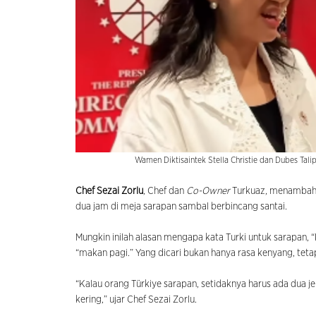
Wamen Diktisaintek Stella Christie dan Dubes Tali
Chef Sezai Zorlu
, Chef dan
Co-Owner
Turkuaz, menambahk
dua jam di meja sarapan sambal berbincang santai.
Mungkin inilah alasan mengapa kata Turki untuk sarapan, 
“makan pagi.” Yang dicari bukan hanya rasa kenyang, tet
“Kalau orang Türkiye sarapan, setidaknya harus ada dua jeni
kering,” ujar Chef Sezai Zorlu.