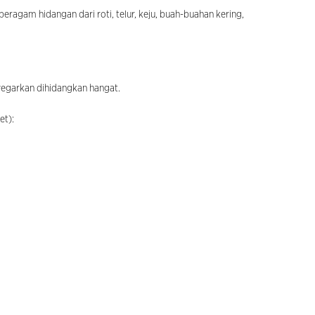
agam hidangan dari roti, telur, keju, buah-buahan kering,
yegarkan dihidangkan hangat.
et):