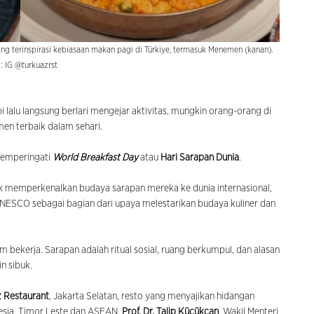
 terinspirasi kebiasaan makan pagi di Türkiye, termasuk Menemen (kanan).
: IG @turkuazrst
lalu langsung berlari mengejar aktivitas, mungkin orang-orang di
n terbaik dalam sehari.
 memperingati
World Breakfast Day
atau
Hari Sarapan Dunia
.
ntuk memperkenalkan budaya sarapan mereka ke dunia internasional,
UNESCO sebagai bagian dari upaya melestarikan budaya kuliner dan
 bekerja. Sarapan adalah ritual sosial, ruang berkumpul, dan alasan
n sibuk.
 Restaurant
, Jakarta Selatan, resto yang menyajikan hidangan
nesia, Timor Leste dan ASEAN,
Prof. Dr. Talip Küçükcan
, Wakil Menteri