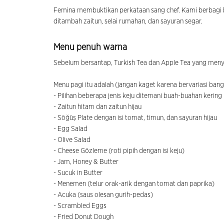
Femina membuktikan perkataan sang chef. Kami berbagi ber
ditambah zaitun, selai rumahan, dan sayuran segar.
Menu penuh warna
Sebelum bersantap, Turkish Tea dan Apple Tea yang men
Menu pagi itu adalah (jangan kaget karena bervariasi bang
- Pilihan beberapa jenis keju ditemani buah-buahan kering
- Zaitun hitam dan zaitun hijau
- Söğüş Plate dengan isi tomat, timun, dan sayuran hijau
- Egg Salad
- Olive Salad
- Cheese Gözleme (roti pipih dengan isi keju)
- Jam, Honey & Butter
- Sucuk in Butter
- Menemen (telur orak-arik dengan tomat dan paprika)
- Acuka (saus olesan gurih-pedas)
- Scrambled Eggs
- Fried Donut Dough