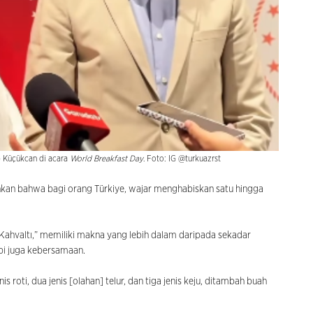
p Küçükcan di acara
World Breakfast Day
. Foto: IG @turkuazrst
an bahwa bagi orang Türkiye, wajar menghabiskan satu hingga
“Kahvaltı,” memiliki makna yang lebih dalam daripada sekadar
api juga kebersamaan.
s roti, dua jenis [olahan] telur, dan tiga jenis keju, ditambah buah