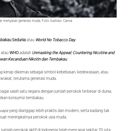
ar menyasar generasi muda. Foto ilustrasi: Canva
mbakau Sedunia
atau
World No Tobacco Day
.
a atau
WHO
adalah
Unmasking the Appeal: Countering Nicotine and
awan Kecanduan Nikotin dan Tembakau
.
ang kerap dikemas sebagai simbol kebebasan, kedewasaan, atau
arakat, terutama generasi muda.
ebagai salah satu negara dengan jumlah perokok terbesar di dunia,
nekan konsumsi tembakau.
vape
yang dianggap lebih praktis dan modern, serta kadang tak
buat meningkatnya perokok usia muda.
jumlah perokok aktif di Indonesia telah mencapai sekitar 70 juta