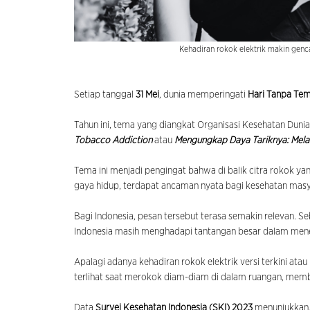
Kehadiran rokok elektrik makin genc
Setiap tanggal
31 Mei
, dunia memperingati
Hari Tanpa Te
Tahun ini, tema yang diangkat Organisasi Kesehatan Duni
Tobacco Addiction
atau
Mengungkap Daya Tariknya: Mel
Tema ini menjadi pengingat bahwa di balik citra rokok y
gaya hidup, terdapat ancaman nyata bagi kesehatan masy
Bagi Indonesia, pesan tersebut terasa semakin relevan. S
Indonesia masih menghadapi tantangan besar dalam me
Apalagi adanya kehadiran rokok elektrik versi terkini atau
terlihat saat merokok diam-diam di dalam ruangan, mem
Data
Survei Kesehatan Indonesia (SKI) 2023
menunjukkan, 