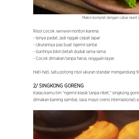
Makin komplet dengan cabai rawit d
Risol cocok
nemenin
nonton karena:
- Isinya padat, jadi nggak cepat lapar
- Ukurannya pas buat ngemil santai
- Gurihnya bikin betah duduk lama-lama
- Cocok dimakan tanpa harus
ninggalin
layar.
Hati-hati, satu potong risol ukuran standar mengandung 96 
2/ SINGKONG GORENG
Kalau kamu tim “ngemil klasik tanpa ribet,” singkong gore
dimakan bareng sambal, saus mayo (versi internasional) at