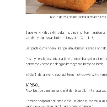
Risol digoreng hingga kuning keemasan, enak b
Siapa yang kalau akhir pekan hobinya nonton maraton sampa
satu hal yang nggak boleh ketinggalan: Camilan!
Daripada cuma ngemil keripik atau biskuit, kenapa nggak 
Rasanya enak (bisa divariasikan), cocok banget buat ne
berwarna keemasan dengan kerenyahan berbeda-beda.
Ini dia 3 jajanan yang siap jadi teman
binge-watching
kam
1/ RISOL
Risol itu tipe camilan yang niat dan bisa bikin kita lupa 
Camilan adaptasi dari rissole asal Belanda ini memiliki kul
yang
crunchy
. Sekali gigit… auto pengin nambah.