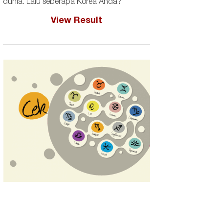
dunia. Lalu seberapa Korea Anda?
View Result