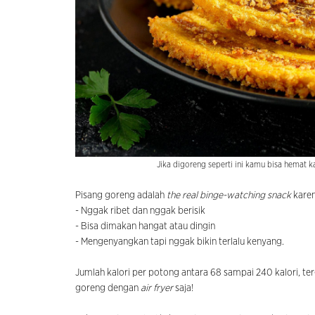
Jika digoreng seperti ini kamu bisa hemat ka
Pisang goreng adalah
the real binge-watching snack
karen
- Nggak ribet dan nggak berisik
- Bisa dimakan hangat atau dingin
- Mengenyangkan tapi nggak bikin terlalu kenyang.
Jumlah kalori per potong antara 68 sampai 240 kalori, t
goreng dengan
air fryer
saja!