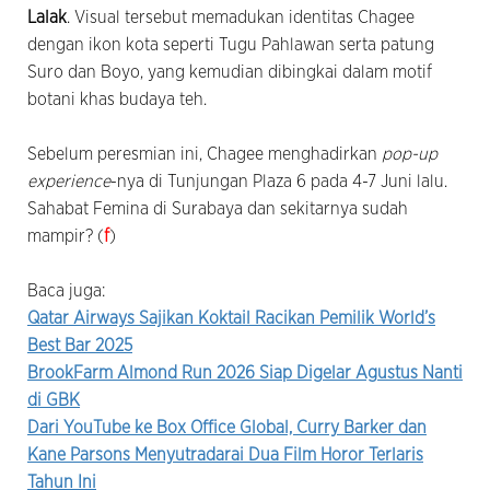
Lalak
. Visual tersebut memadukan identitas Chagee
dengan ikon kota seperti Tugu Pahlawan serta patung
Suro dan Boyo, yang kemudian dibingkai dalam motif
botani khas budaya teh.
Sebelum peresmian ini, Chagee menghadirkan
pop-up
experience
-nya di Tunjungan Plaza 6 pada 4-7 Juni lalu.
Sahabat Femina di Surabaya dan sekitarnya sudah
mampir?
(
f
)
Baca juga:
Qatar Airways Sajikan Koktail Racikan Pemilik World’s
Best Bar 2025
BrookFarm Almond Run 2026 Siap Digelar Agustus Nanti
di GBK
Dari YouTube ke Box Office Global, Curry Barker dan
Kane Parsons Menyutradarai Dua Film Horor Terlaris
Tahun Ini