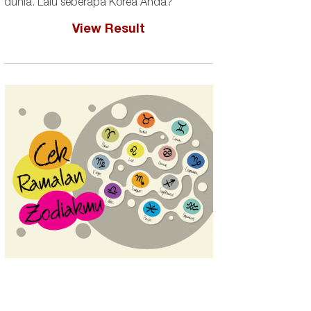
dunia. Lalu seberapa Korea Anda?
View Result