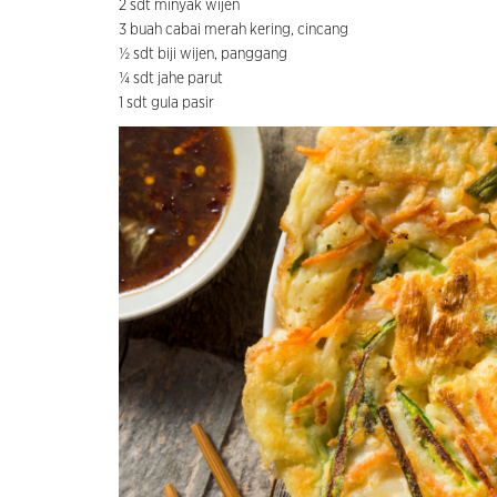
2 sdt minyak wijen
3 buah cabai merah kering, cincang
½ sdt biji wijen, panggang
¼ sdt jahe parut
1 sdt gula pasir