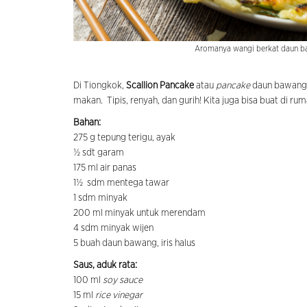
Aromanya wangi berkat daun ba
Di Tiongkok,
Scallion Pancake
atau
pancake
daun bawang i
makan. Tipis, renyah, dan gurih! Kita juga bisa buat di rum
Bahan:
275 g tepung terigu, ayak
½ sdt garam
175 ml air panas
1½ sdm mentega tawar
1 sdm minyak
200 ml minyak untuk merendam
4 sdm minyak wijen
5 buah daun bawang, iris halus
Saus, aduk rata:
100 ml
soy sauce
15 ml
rice vinegar