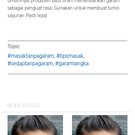
Umumnya, produsen saus tiram menambahkan garam
sebagai penguat rasa. Gunakan untuk membuat tumis
sayuran. Pasti lezat
Topic
#masaktanpagaram
, #tipsmasak
,
#sedaptanpagaram
, #garamlangka
MORE ARTICLE