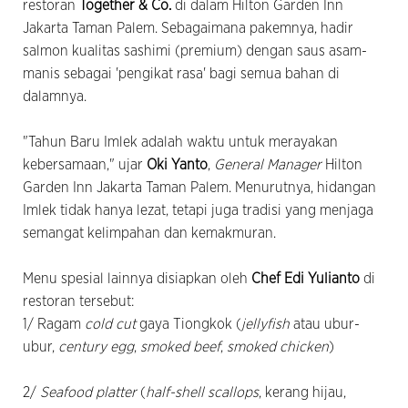
restoran
Together & Co.
di dalam Hilton Garden Inn
Jakarta Taman Palem. Sebagaimana pakemnya, hadir
salmon kualitas sashimi (premium) dengan saus asam-
manis sebagai 'pengikat rasa' bagi semua bahan di
dalamnya.
"Tahun Baru Imlek adalah waktu untuk merayakan
kebersamaan," ujar
Oki Yanto
,
General Manager
Hilton
Garden Inn Jakarta Taman Palem. Menurutnya, hidangan
Imlek tidak hanya lezat, tetapi juga tradisi yang menjaga
semangat kelimpahan dan kemakmuran.
Menu spesial lainnya disiapkan oleh
Chef Edi Yulianto
di
restoran tersebut:
1/ Ragam
cold cut
gaya Tiongkok (
jellyfish
atau ubur-
ubur,
century egg
,
smoked beef
,
smoked chicken
)
2/
Seafood platter
(
half-shell scallops
, kerang hijau,