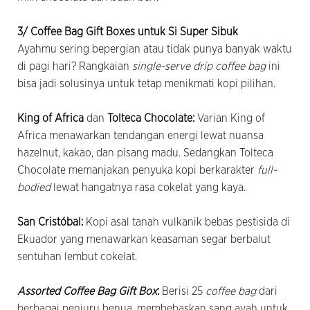
3/ Coffee Bag Gift Boxes untuk Si Super Sibuk
Ayahmu sering bepergian atau tidak punya banyak waktu
di pagi hari? Rangkaian
single-serve drip coffee bag
ini
bisa jadi solusinya untuk tetap menikmati kopi pilihan.
King of Africa
dan
Tolteca Chocolate
:
Varian King of
Africa menawarkan tendangan energi lewat nuansa
hazelnut, kakao, dan pisang madu. Sedangkan Tolteca
Chocolate memanjakan penyuka kopi berkarakter
full-
bodied
lewat hangatnya rasa cokelat yang kaya.
San Cristóbal:
Kopi asal tanah vulkanik bebas pestisida di
Ekuador yang menawarkan keasaman segar berbalut
sentuhan lembut cokelat.
Assorted Coffee Bag Gift Box
:
Berisi 25
coffee bag
dari
berbagai penjuru benua, membebaskan sang ayah untuk