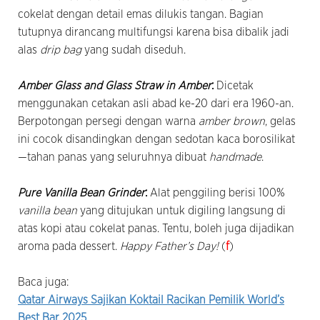
cokelat dengan detail emas dilukis tangan. Bagian
tutupnya dirancang multifungsi karena bisa dibalik jadi
alas
drip bag
yang sudah diseduh.
Amber Glass and
Glass Straw in Amber
:
Dicetak
menggunakan cetakan asli abad ke-20 dari era 1960-an.
Berpotongan persegi dengan warna
amber brown
, gelas
ini cocok disandingkan dengan sedotan kaca borosilikat
—tahan panas yang seluruhnya dibuat
handmade
.
Pure Vanilla Bean Grinder
:
Alat penggiling berisi 100%
vanilla bean
yang ditujukan untuk digiling langsung di
atas kopi atau cokelat panas. Tentu, boleh juga dijadikan
aroma pada dessert.
Happy Father’s Day!
(
f
)
Baca juga:
Qatar Airways Sajikan Koktail Racikan Pemilik World’s
Best Bar 2025