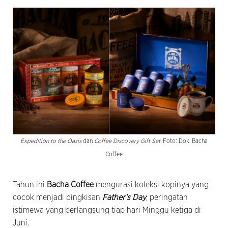
Expedition to the Oasis
dan
Coffee Discovery Gift Set
. Foto: Dok. Bacha
Coffee
Tahun ini
Bacha Coffee
mengurasi koleksi kopinya yang
cocok menjadi bingkisan
Father’s Day
, peringatan
istimewa yang berlangsung tiap hari Minggu ketiga di
Juni.