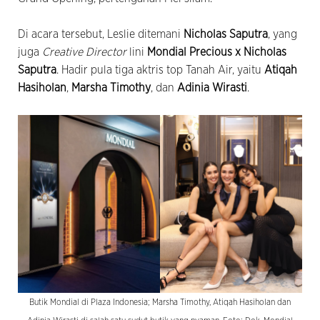
Di acara tersebut, Leslie ditemani
Nicholas Saputra
, yang
juga
Creative Director
lini
Mondial Precious x Nicholas
Saputra
. Hadir pula tiga aktris top Tanah Air, yaitu
Atiqah
Hasiholan
,
Marsha Timothy
, dan
Adinia Wirasti
.
Butik Mondial di Plaza Indonesia; Marsha Timothy, Atiqah Hasiholan dan