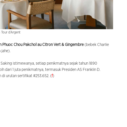
 Tour d’Argent
en Phuoc Chou Pakchoï au Citron Vert & Gingembre
(bebek Charlie
 jahe).
. Saking istimewanya, setiap penikmatnya sejak tahun 1890
bih dari 1 juta penikmatnya, termasuk Presiden AS Franklin D.
di urutan sertifikat #253.652. (
f
)