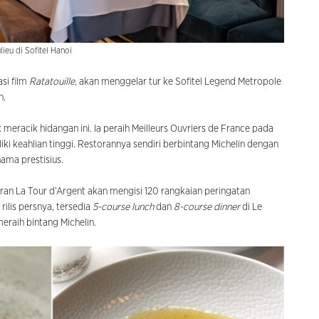
lieu di Sofitel Hanoi
asi film
Ratatouille
, akan menggelar tur ke Sofitel Legend Metropole
h.
meracik hidangan ini. Ia peraih Meilleurs Ouvriers de France pada
i keahlian tinggi. Restorannya sendiri berbintang Michelin dengan
ama prestisius.
oran La Tour d’Argent akan mengisi 120 rangkaian peringatan
rilis persnya, tersedia
5-course lunch
dan
8-course dinner
di Le
meraih bintang Michelin.