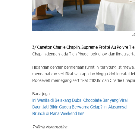
La
3/ Caneton Charlie Chaplin, Suprême Frotté Au Poivre Ti
Chaplin dengan lada Tien Phuoc, bok choy, dan limau serta
Hidangan dengan pengerjaan rumit ini terhitung istimewa
mendapatkan sertifikat santap, dan hingga kini tercatat le
Roosevelt memegang sertifikat #112.151 dan Charlie Chaplin 
Baca juga:
Ini Wanita di Belakang Dubai Chocolate Bar yang Viral
Daun Jati Bikin Gudeg Berwarna Gelap? Ini Alasannya!
Brunch di Mana Weekend Ini?
Trifitria Nuragustina