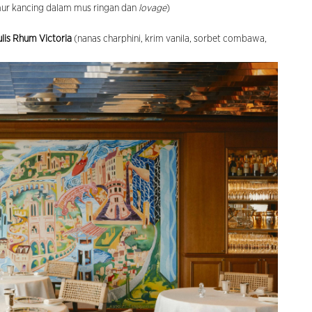
ur kancing dalam mus ringan dan
lovage
)
lis Rhum Victoria
(nanas charphini, krim vanila, sorbet combawa,