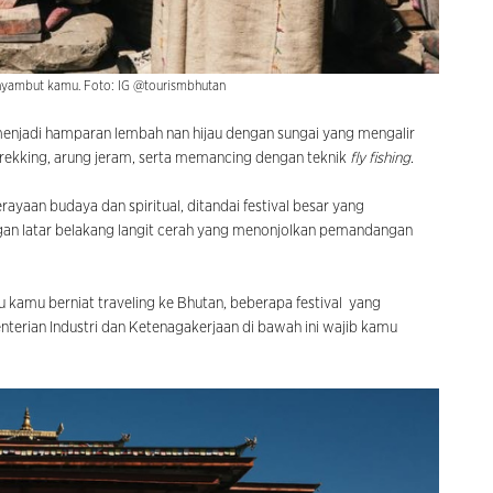
nyambut kamu. Foto: IG @tourismbhutan
enjadi hamparan lembah nan hijau dengan sungai yang mengalir
trekking, arung jeram, serta memancing dengan teknik
fly fishing
.
an budaya dan spiritual, ditandai festival besar yang
ngan latar belakang langit cerah yang menonjolkan pemandangan
au kamu berniat traveling ke Bhutan, beberapa festival yang
erian Industri dan Ketenagakerjaan di bawah ini wajib kamu