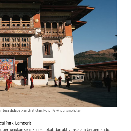
n bisa didapatkan di Bhutan. Foto: IG @tourismbhutan
cal Park, Lamperi)
pertunjukan seni, kuliner lokal, dan aktivitas alam berpemandu,