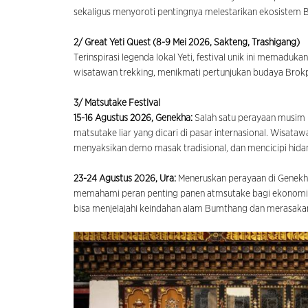
sekaligus menyoroti pentingnya melestarikan ekosistem B
2/ Great Yeti Quest (8-9 Mei 2026, Sakteng, Trashigang)
Terinspirasi legenda lokal Yeti, festival unik ini memad
wisatawan trekking, menikmati pertunjukan budaya Bro
3/ Matsutake Festival
15-16 Agustus 2026, Genekha:
Salah satu perayaan musim 
matsutake liar yang dicari di pasar internasional. Wisa
menyaksikan demo masak tradisional, dan mencicipi hid
23-24 Agustus 2026, Ura:
Meneruskan perayaan di Genekha,
memahami peran penting panen atmsutake bagi ekonomi lo
bisa menjelajahi keindahan alam Bumthang dan merasaka