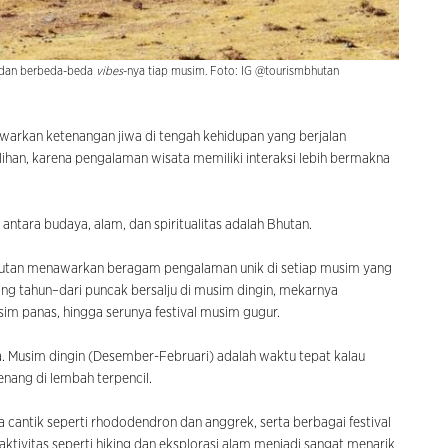
 dan berbeda-beda
vibes
-nya tiap musim. Foto: IG @tourismbhutan
warkan ketenangan jiwa di tengah kehidupan yang berjalan
ilihan, karena pengalaman wisata memiliki interaksi lebih bermakna
 antara budaya, alam, dan spiritualitas adalah Bhutan.
 Bhutan menawarkan beragam pengalaman unik di setiap musim yang
ang tahun–dari puncak bersalju di musim dingin, mekarnya
im panas, hingga serunya festival musim gugur.
. Musim dingin (Desember-Februari) adalah waktu tepat kalau
nang di lembah terpencil.
cantik seperti rhododendron dan anggrek, serta berbagai festival
aktivitas seperti hiking dan eksplorasi alam menjadi sangat menarik