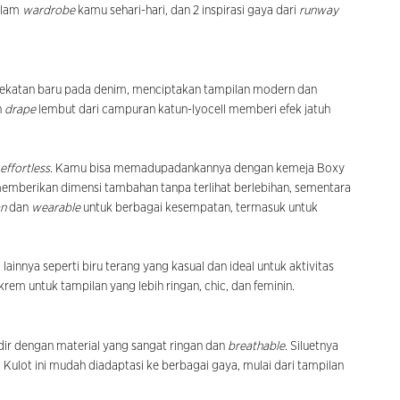
dalam
wardrobe
kamu sehari-hari, dan 2 inspirasi gaya dari
runway
dekatan baru pada denim, menciptakan tampilan modern dan
n
drape
lembut dari campuran katun-lyocell memberi efek jatuh
effortless
. Kamu bisa memadupadankannya dengan kemeja Boxy
mberikan dimensi tambahan tanpa terlihat berlebihan, sementara
an
dan
wearable
untuk berbagai kesempatan, termasuk untuk
ainnya seperti biru terang yang kasual dan ideal untuk aktivitas
krem untuk tampilan yang lebih ringan, chic, dan feminin.
adir dengan material yang sangat ringan dan
breathable
. Siluetnya
Kulot ini mudah diadaptasi ke berbagai gaya, mulai dari tampilan