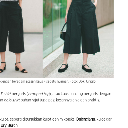
ya dengan beragam atasan kaus + sepatu nyaman. Foto: Dok. Uniqlo
T-shirt
bergaris (
cropped top
), atau kaus panjang bergaris dengan
gan
polo shirt
bahan rajut juga pas; kesannya chic dan praktis.
kulot, seperti ditunjukkan kulot denim koleksi
Balenciaga
, kulot dari
Tory Burch
.