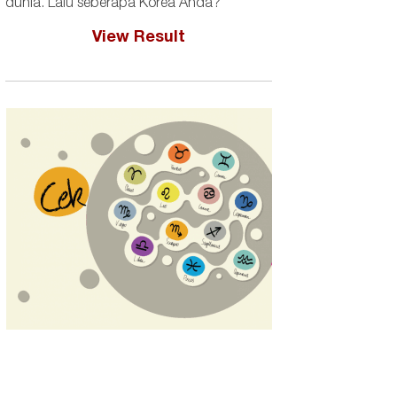
dunia. Lalu seberapa Korea Anda?
View Result