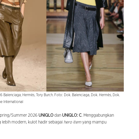
26 Balenciaga, Hermès, Tory Burch. Foto: Dok. Balenciaga, Dok. Hermès, Dok.
e International
ot Spring/Summer 2026
UNIQLO
dan
UNIQLO: C
. Menggabungkan
lebih modern, kulot hadir sebagai
hero item
yang mampu