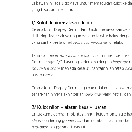
Di bawah ini, ada 3 tip gaya untuk memadukan kulot ke 
yang bisa kamu eksplorasi.
1/ Kulot denim + atasan denim
Celana kulot Drapey Denim dari Uniqlo menawarkan pen
flattering. Materialnya ringan dengan tekstur halus, denga
yang cantik, serta siluet
A-line high-waist
yang relaks.
Tampilan
denim-on-denim
dengan kulot ini memberi hasil
Denim Lengan 1/2. Layering sederhana dengan
inner top
me
pointy flat shoes
menjaga keseluruhan tampilan tetap
cle
busana kerja.
Celana kulot Drapey Denim juga hadir dalam pilihan warna l
sehari-hari hingga akhir pekan,
dark gray
yang netral, dan 
2/ Kulot nilon + atasan kaus + luaran
Untuk kamu dengan mobilitas tinggi, kulot nilon Uniqlo h
clean
, cenderung
genderless
, dan memberi kesan modern. 
laid-back
hingga smart-casual.