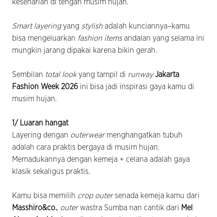
keseharian di tengah musim hujan.
Smart layering
yang
stylish
adalah kunciannya–kamu
bisa mengeluarkan
fashion items
andalan yang selama ini
mungkin jarang dipakai karena bikin gerah.
Sembilan
total look
yang tampil di
runway
Jakarta
Fashion Week 2026
ini bisa jadi inspirasi gaya kamu di
musim hujan.
1/ Luaran hangat
Layering dengan
outerwear
menghangatkan tubuh
adalah cara praktis bergaya di musim hujan.
Memadukannya dengan kemeja + celana adalah gaya
klasik sekaligus praktis.
Kamu bisa memilih
crop outer
senada kemeja kamu dari
Masshiro&co.
,
outer
wastra Sumba nan cantik dari
Mel