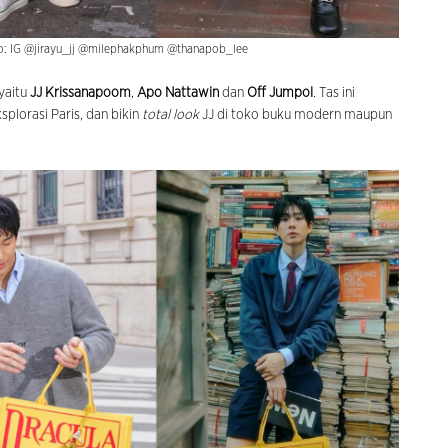
oto: IG @jirayu_jj @milephakphum @thanapob_lee
 yaitu
JJ Krissanapoom
,
Apo Nattawin
dan
Off Jumpol
. Tas ini
lorasi Paris, dan bikin
total look
JJ di toko buku modern maupun