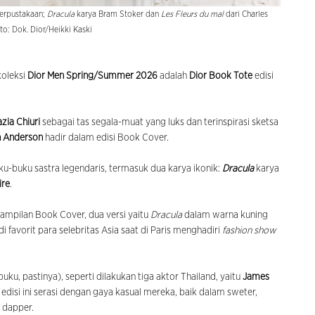
perpustakaan;
Dracula
karya Bram Stoker dan
Les Fleurs du mal
dari Charles
to: Dok. Dior/Heikki Kaski
 koleksi
Dior Men Spring/Summer 2026
adalah
Dior Book Tote
edisi
zia Chiuri
sebagai tas segala-muat yang luks dan terinspirasi sketsa
n Anderson
hadir dalam edisi Book Cover.
u-buku sastra legendaris, termasuk dua karya ikonik:
Dracula
karya
ire
.
tampilan Book Cover, dua versi yaitu
Dracula
dalam warna kuning
favorit para selebritas Asia saat di Paris menghadiri
fashion show
uku, pastinya), seperti dilakukan tiga aktor Thailand, yaitu
James
 edisi ini serasi dengan gaya kasual mereka, baik dalam sweter,
h dapper.