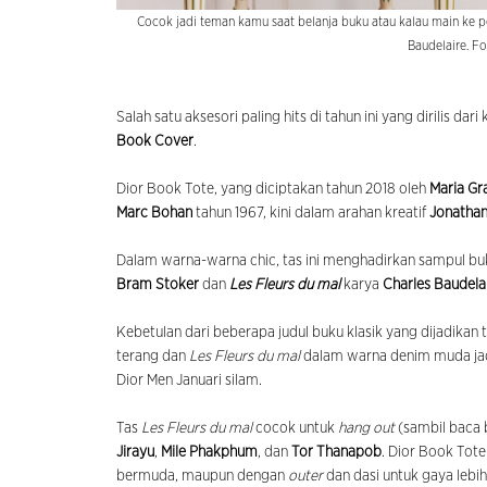
Cocok jadi teman kamu saat belanja buku atau kalau main ke 
Baudelaire. Fo
Salah satu aksesori paling hits di tahun ini yang dirilis dari
Book Cover
.
Dior Book Tote, yang diciptakan tahun 2018 oleh
Maria Gra
Marc Bohan
tahun 1967, kini dalam arahan kreatif
Jonatha
Dalam warna-warna chic, tas ini menghadirkan sampul buk
Bram Stoker
dan
Les Fleurs du mal
karya
Charles Baudela
Kebetulan dari beberapa judul buku klasik yang dijadikan 
terang dan
Les Fleurs du mal
dalam warna denim muda jadi 
Dior Men Januari silam.
Tas
Les Fleurs du mal
cocok untuk
hang out
(sambil baca b
Jirayu
,
Mile Phakphum
, dan
Tor Thanapob
. Dior Book Tote
bermuda, maupun dengan
outer
dan dasi untuk gaya lebi