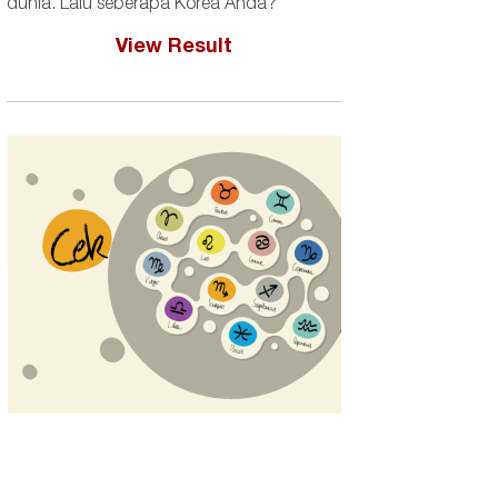
dunia. Lalu seberapa Korea Anda?
View Result