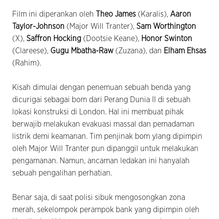
Film ini diperankan oleh
Theo James
(Karalis),
Aaron
Taylor-Johnson
(Major Will Tranter),
Sam Worthington
(X),
Saffron Hocking
(Dootsie Keane),
Honor Swinton
(Clareese),
Gugu Mbatha-Raw
(Zuzana), dan
Elham Ehsas
(Rahim).
Kisah dimulai dengan penemuan sebuah benda yang
dicurigai sebagai bom dari Perang Dunia II di sebuah
lokasi konstruksi di London. Hal ini membuat pihak
berwajib melakukan evakuasi massal dan pemadaman
listrik demi keamanan. Tim penjinak bom ylang dipimpin
oleh Major Will Tranter pun dipanggil untuk melakukan
pengamanan. Namun, ancaman ledakan ini hanyalah
sebuah pengalihan perhatian.
Benar saja, di saat polisi sibuk mengosongkan zona
merah, sekelompok perampok bank yang dipimpin oleh