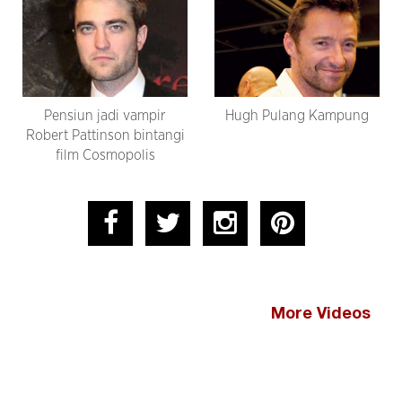
Pensiun jadi vampir
Hugh Pulang Kampung
Robert Pattinson bintangi
film Cosmopolis
More Videos