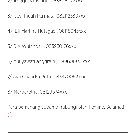
2/ Anggi Oktavianti, 083806072xxx
3/ Jevi Indah Permata, 082112380xxx
4/ Eli Marlina Hutagaol, 08118043xxx
5/ R.A Wulandari, 085930126xxx
6/ Yuliyawati anggraini, 089601930xxx
7/ Ayu Chandra Putri, 083870062xxx
8/ Margaretha, 08129674xxx
Para pemenang sudah dihubungi oleh Femina. Selamat!
(f)