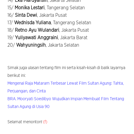
14/
Eka Mardyansih
, Jakarta Selatan
15/
Monika Lestari
, Tangerang Selatan
16/
Sinta Dewi
, Jakarta Pusat
17/
Wednisda Yuliana
, Tangerang Selatan
18/
Retno Ayu Wulandari
, Jakarta Pusat
19/
Yuliyawati Anggraini
, Jakarta Barat
20/
Wahyuningsih
, Jakarta Selatan
Simak juga ulasan tentang film ini serta kisah-kisah di balik layarnya
berikut ini:
Mengenal Raja Mataram Terbesar Lewat Film Sultan Agung: Tahta,
Perjuangan, dan Cinta
BRA. Mooryati Soedibyo Wujudkan Impian Membuat Film Tentang
Sultan Agung di Usia 90
Selamat menonton!
(f)