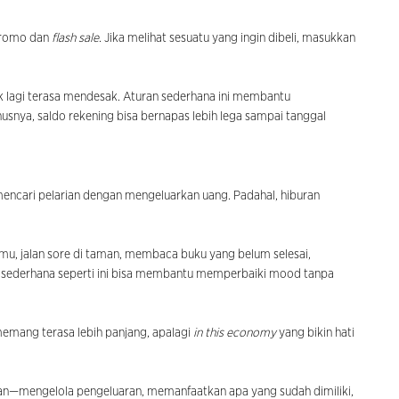
 promo dan
flash sale
. Jika melihat sesuatu yang ingin dibeli, masukkan
ggak lagi terasa mendesak. Aturan sederhana ini membantu
snya, saldo rekening bisa bernapas lebih lega sampai tanggal
mencari pelarian dengan mengeluarkan uang. Padahal, hiburan
mu, jalan sore di taman, membaca buku yang belum selesai,
s sederhana seperti ini bisa membantu memperbaiki mood tanpa
memang terasa lebih panjang, apalagi
in this economy
yang bikin hati
ikan—mengelola pengeluaran, memanfaatkan apa yang sudah dimiliki,