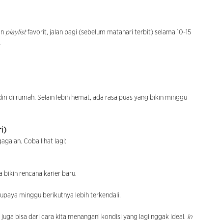
in
playlist
favorit, jalan pagi (sebelum matahari terbit) selama 10-15
.
diri di rumah. Selain lebih hemat, ada rasa puas yang bikin minggu
i)
galan. Coba lihat lagi:
bikin rencana karier baru.
 supaya minggu berikutnya lebih terkendali.
juga bisa dari cara kita menangani kondisi yang lagi nggak ideal.
In