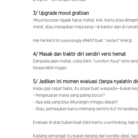
3/ Upgrade mood gratisan
Mood booster
nggak harus mahal, kok. Kamu bisa denger
menit, atau merapikan meja kerja—di kantor dan di rumah
Hal-hal kecil ini
surprisingly
efektif buat
“restart”
energi.
4/ Masak dan traktir diri sendiri versi hemat
Daripada jajan mahal, coba bikin
“comfort food”
versi sen
terasa lebih ringan.
5/ Jadikan ini momen evaluasi (tanpa nyalahin dir
Kalau gaji cepat habis, itu sinyal buat waspada—bukan kega
- Pengeluaran mana yang paling bocor?
- Apa ada yang bisa dikurangin minggu depan?
- Atau, pemasukan kamu memang semiris itu? Ini tandanya 
Evaluasi di atas bukan buat bikin kamu
overthinking
, tapi
Kadang semangat itu bukan datang dari kondisi ideal, tapi 