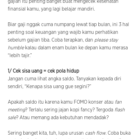
gajian itu penting banget buat mengecek kesehatan
finansial kamu, yang lagi belajar mandiri.
Biar gaji nggak cuma numpang lewat tiap bulan, ini 3 hal
penting soal keuangan yang wajib kamu perhatikan
sebelum gajian tiba. Coba terapkan, dan
please stay
humble
kalau dalam enam bulan ke depan kamu merasa
“lebih tajir.”
1/ Cek sisa uang = cek pola hidup
Jangan cuma lihat angka saldo. Tanyakan kepada diri
sendiri, “Kenapa sisa uang gue segini?”
Apakah saldo itu karena kamu FOMO konser atau
fan
meeting
? Terlalu sering jajan kopi fancy? Tergoda
flash
sale
? Atau memang ada kebutuhan mendadak?
Sering banget kita, tuh, lupa urusan
cash flow
. Coba buka