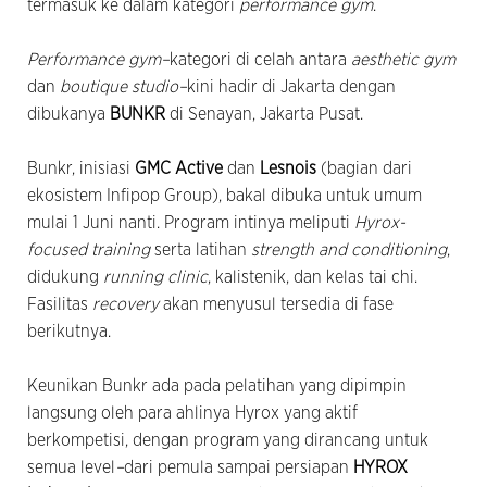
termasuk ke dalam kategori
performance gym
.
Performance gym–
kategori di celah antara
aesthetic gym
dan
boutique studio–
kini hadir di Jakarta dengan
dibukanya
BUNKR
di Senayan, Jakarta Pusat.
Bunkr, inisiasi
GMC Active
dan
Lesnois
(bagian dari
ekosistem Infipop Group), bakal dibuka untuk umum
mulai 1 Juni nanti. Program intinya meliputi
Hyrox-
focused training
serta latihan
strength and conditioning
,
didukung
running clinic
, kalistenik, dan kelas tai chi.
Fasilitas
recovery
akan menyusul tersedia di fase
berikutnya.
Keunikan Bunkr ada pada pelatihan yang dipimpin
langsung oleh para ahlinya Hyrox yang aktif
berkompetisi, dengan program yang dirancang untuk
semua level
–
dari pemula sampai persiapan
HYROX